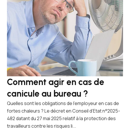
Comment agir en cas de
C
canicule au bureau ?
q
Quelles sont les obligations de l’employeur en cas de
Un 
fortes chaleurs ? Le décret en Conseil d’Etat n°2025-
inf
482 datant du 27 mai 2025 relatif à la protection des
ou 
travailleurs contre les risques li...
nom