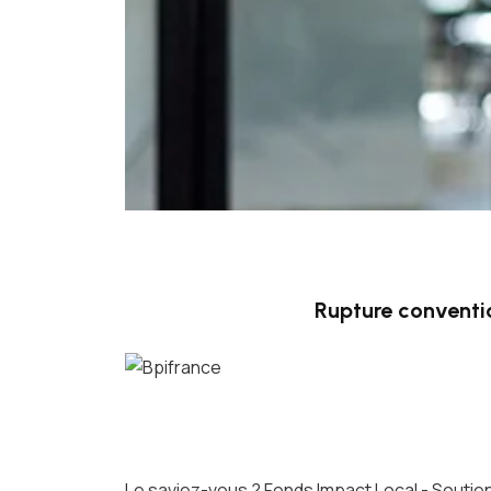
Rupture conventi
Le saviez-vous ?
Fonds Impact Local - Sout