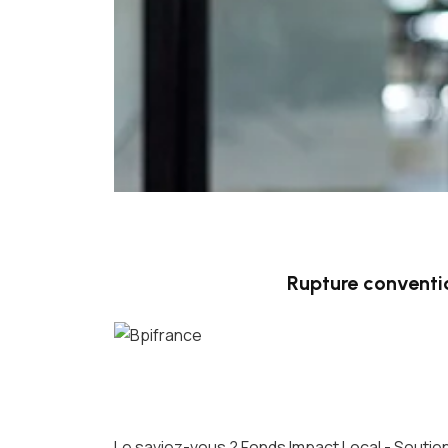
Rupture conventi
Le saviez-vous ?
Fonds Impact Local - Sout