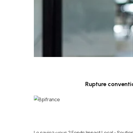
Rupture conventi
Le saviez-vous ?
Fonds Impact Local - Sout