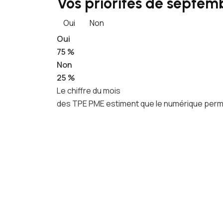
Vos priorités de septemb
Oui
Non
Oui
75 %
Non
25 %
Le chiffre du mois
des TPE PME estiment que le numérique permet