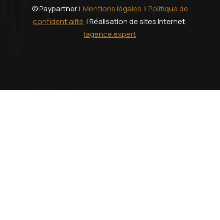
© Paypartner |
Mentions légales
|
Politique de
confidentialité
| Réalisation de sites Internet,
lagence.expert