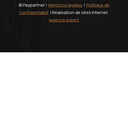
© Paypartner |
Mentions légales
|
Politique de
confidentialité
| Réalisation de sites Internet,
lagence.expert