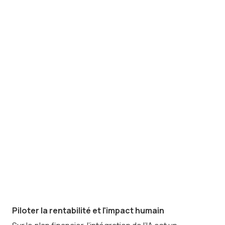
premier chantier. Saisir des données
financières, sociales ou stratégiques
dans des IA publiques expose
l’entreprise à des fuites d'informations
critiques. Nous accompagnons le
dirigeant pour définir des protocoles
d'usage stricts et sélectionner des
outils garantissant l’étanchéité des
données, en conformité avec le RGPD
et le secret professionnel.
Piloter la rentabilité et l'impact humain