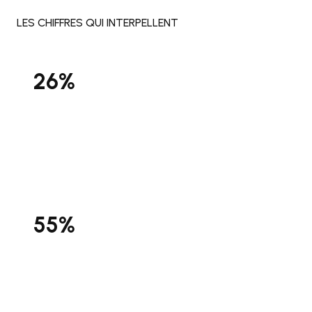
LES CHIFFRES QUI INTERPELLENT
26%
des TPE-PME françaises utilisaient une solution
d'intelligence artificielle en 2025, soit un taux
doublé en un an (13% en 2024), selon le
Baromètre France Num 2025.
55%
des TPE-PME utilisatrices déclarent avoir
recours à l'IA générative fin 2025, contre 31% fin
2024 — ce que Bpifrance qualifie de «
basculement historique dans le tissu