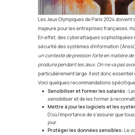
Les Jeux Olympiques de Paris 2024 doivent s
majeure pour les entreprises françaises, mai
En effet, des cyberattaques sophistiquées 
sécurité des systèmes d’information (Anssi) 
un contexte de pression forte en matière de c
produire pendant les Jeux. On ne va pas avoi
particulièrement large. Il est donc essenti
Voici quelques recommandations spécifique
Sensibiliser et former les salariés :
Les
sensibiliser et de les former à reconna
Mettre à jour les logiciels et les syst
D’où l’importance de s’assurer que tous 
jour.
Protéger les données sensibles:
Le vo