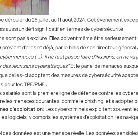
e dérouler du 26 juillet au 11 août 2024. Cet événement exc
s aussi un défi significatif en termes de cybersécurité.
ne sont pas à exclure. Elles doivent même être sérieusement 
prévient d’ores et déjà, par le biais de son directeur général 
ybermenaces (...). Il ne faut pas se faire d'illusions, on ne v
r des Jeux sans cyberattaques".
Et le panel de menaces auxque
el que celles-ci adoptent des mesures de cybersécurité adapt
s pour les TPE/PME :
 salariés sont la première ligne de défense contre les cyberat
ître les menaces courantes, comme le phishing, et à adopter 
èmes d’exploitation:
Les cybercriminels exploitent souvent les 
les logiciels, y compris les systèmes d’exploitation, les navig
l des données est une menace réelle. Les données sensibles