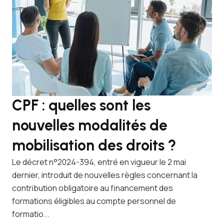
CPF : quelles sont les
J
nouvelles modalités de
q
mobilisation des droits ?
a
c
Le décret n°2024-394, entré en vigueur le 2 mai
dernier, introduit de nouvelles règles concernant la
Les
contribution obligatoire au financement des
dér
formations éligibles au compte personnel de
exc
formatio...
pou