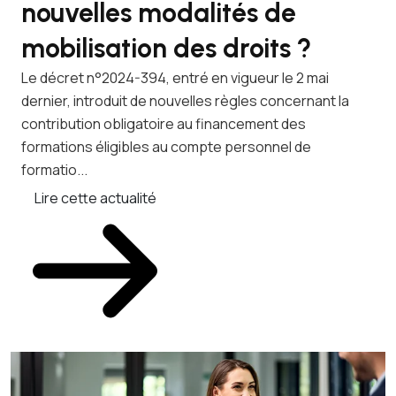
nouvelles modalités de
q
mobilisation des droits ?
a
c
Le décret n°2024-394, entré en vigueur le 2 mai
dernier, introduit de nouvelles règles concernant la
Les
contribution obligatoire au financement des
dér
formations éligibles au compte personnel de
exc
formatio...
pou
Lire cette actualité
L