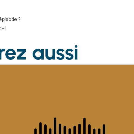
épisode ?
 » !
rez
aussi