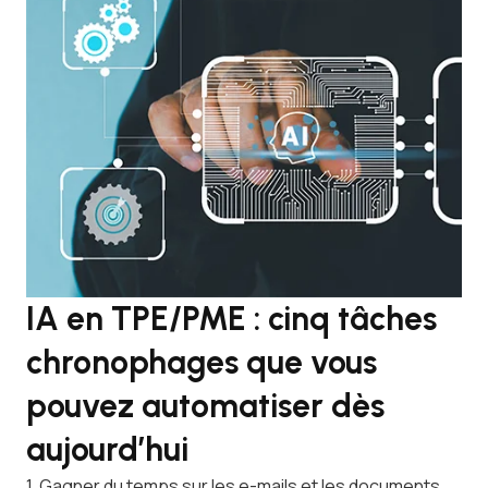
IA en TPE/PME : cinq tâches
P
chronophages que vous
r
pouvez automatiser dès
b
aujourd’hui
Com
com
1. Gagner du temps sur les e-mails et les documents