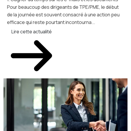
fac
Pour beaucoup des dirigeants de TPE/PME, le début
pou
de la journée est souvent consacré à une action peu
L
efficace qui reste pourtant incontourna...
Lire cette actualité